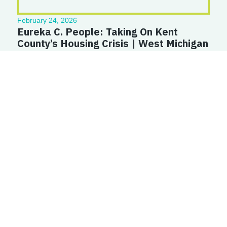
February 24, 2026
Eureka C. People: Taking On Kent
County’s Housing Crisis | West Michigan
Woman
Read More
July 21, 2025
The big question: Will Kent County end
chronic homelessness? | WOOD TV8
Read More