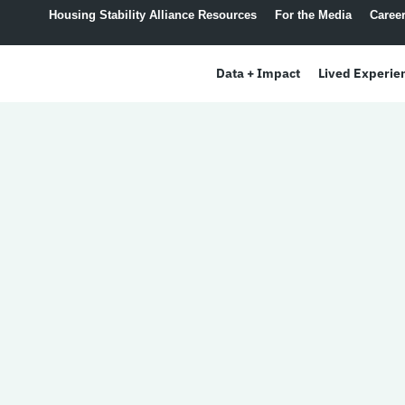
Housing Stability Alliance Resources
For the Media
Caree
Data + Impact
Lived Experie