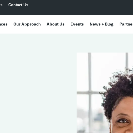
rs
Contact Us
nces
Our Approach
About Us
Events
News + Blog
Partne