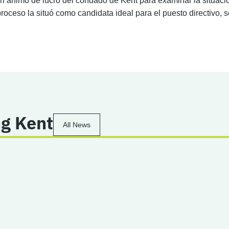
in ánimo de lucro del condado de Kent para examinar la situaci
roceso la situó como candidata ideal para el puesto directivo,
g Kent
All News